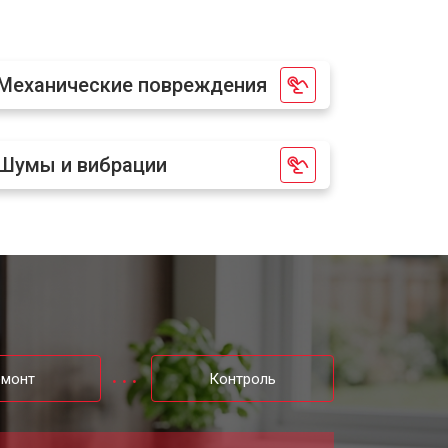
900 ₽
Узнать
Механические повреждения
400 ₽
Узнать
500 ₽
Узнать
Шумы и вибрации
емонт
Контроль