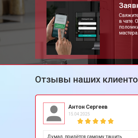
Заяв
Свяжите
в чате.
поломки
мастера
Отзывы наших клиент
Антон Сергеев
15.04.2025
Думал, придётся самому тащить