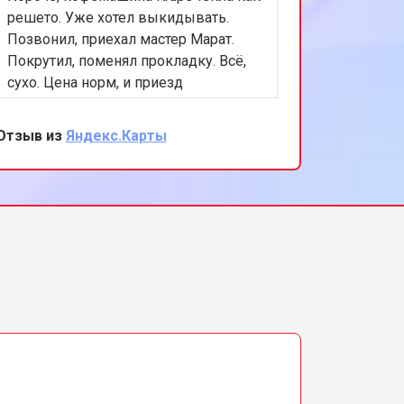
решето. Уже хотел выкидывать.
реально 
Позвонил, приехал мастер Марат.
починил
Покрутил, поменял прокладку. Всё,
пыль про
сухо. Цена норм, и приезд
отлично.
бесплатный вроде. Доволен как слон
)))
Отзыв из
Яндекс.Карты
Отзыв из