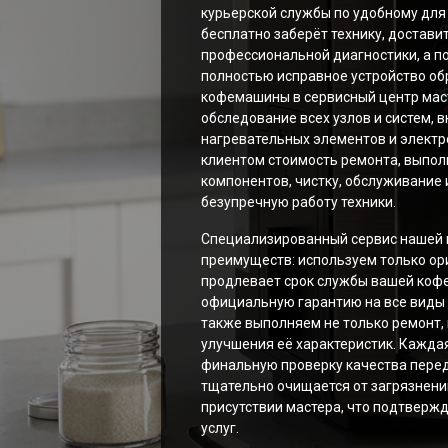
EA8
курьерской службы по удобному для 
бесплатно заберёт технику, достави
EA82
профессиональной диагностики, а п
EA82
полностью исправное устройство об
EA8
кофемашины в сервисный центр мас
EA8
обследование всех узлов и систем, 
нагревательных элементов и электро
EA8
клиентом стоимость ремонта, выпол
EA8
компонентов, чистку, обслуживание 
EA8
безупречную работу техники.
Qua
Специализированный сервис нашей 
преимуществ: используем только ор
продлевает срок службы вашей коф
официальную гарантию на все виды р
также выполняем не только ремонт,
улучшения её характеристик. Кажд
финальную проверку качества перед
тщательно очищается от загрязнений
присутствии мастера, что подтверж
услуг.