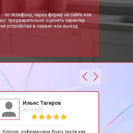
по телефону, через форму на сайте или
мог предварительно оценить характер
ки устройства в сервис или выезд
Ильяс Тагиров
05.04.2025
Короче, кофемашина Krups текла как
Не любл