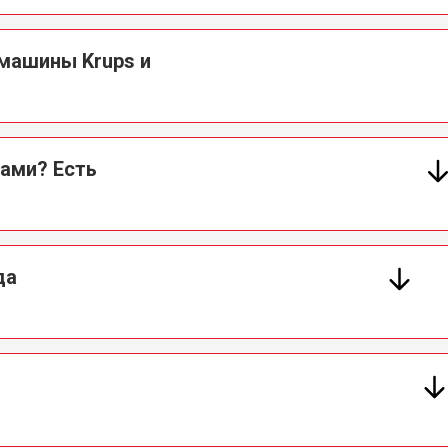
машины Krups и
сами? Есть
да