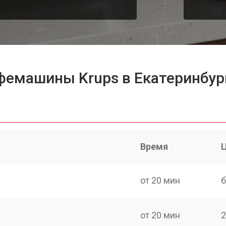
фемашины Krups в Екатеринбур
Время
от 20 мин
б
от 20 мин
2