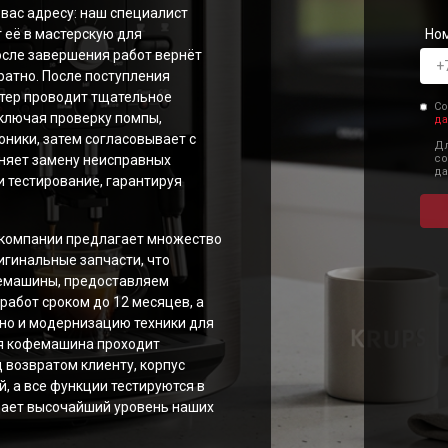
2F010 Quattro Force
вас адресу: наш специалист
Но
т её в мастерскую для
9E Latt' Express
осле завершения работ вернёт
98 Latt' Express
ратно. После поступления
26E30
тер проводит тщательное
Со
26E Espresseria
включая проверку помпы,
да
ники, затем согласовывает с
26E
Дл
со
няет замену неисправных
250 Compact Espresseria
да
и тестирование, гарантируя
19N Arabica
ttro Force Evidence
компании предлагает множество
игинальные запчасти, что
емашины, предоставляем
абот сроком до 12 месяцев, а
 но и модернизацию техники для
ая кофемашина проходит
 возвратом клиенту, корпус
, а все функции тестируются в
дает высочайший уровень наших