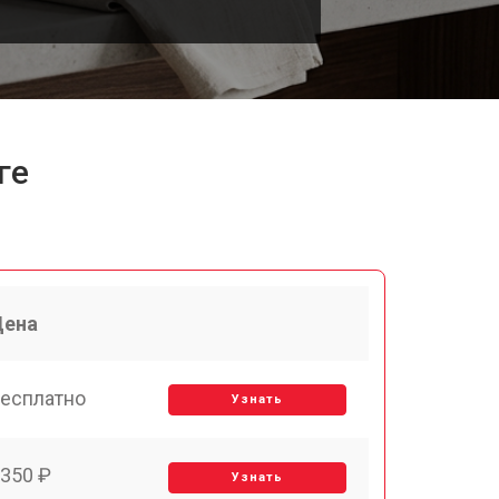
ге
Цена
есплатно
Узнать
350 ₽
Узнать