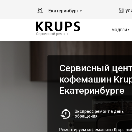
Ess
ул
Екатеринбург
▼
Ess
Ess
Esp
МОДЕЛИ
Сервисный ремонт
EA8
EA8
EA8
EA8
Сервисный цент
EA8
EA8
кофемашин Krup
EA8
Екатеринбурге
EA 
Dol
Ara
Экспресс ремонт в день
EA8
обращения
EA8
EA8
Ремонтируем кофемашины Krups люб